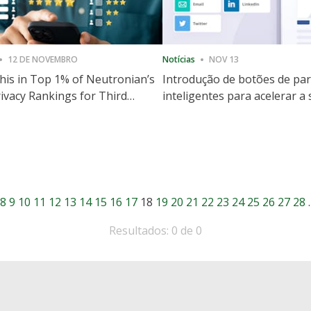
12 DE NOVEMBRO
Notícias
NOV 13
is in Top 1% of Neutronian’s
Introdução de botões de par
ivacy Rankings for Third
inteligentes para acelerar a
utive Quarter
partilha e envolvimento no 
8
9
10
11
12
13
14
15
16
17
18
19
20
21
22
23
24
25
26
27
28
Resultados: 0 de 0