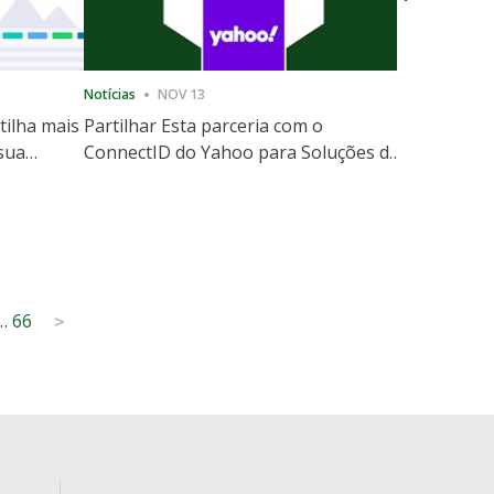
Notícias
NOV 13
Notícias
12
tilha mais
Partilhar Esta parceria com o
ShareThis
 sua
ConnectID do Yahoo para Soluções de
Marketing
website
Escala de Identidade sem Cooki
…
66
>