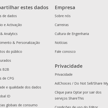
artilhar estes dados
Empresa
s de dados
Sobre nós
o e Activação
Carreiras
 & Analytics
Cultura de Engenharia
cimento & Personalização
Notícias
os do público
Fale conosco
curados
Privacidade
es B2B
Privacidade
s de CPG
AdChoices / Do Not Sell/Share M
dade e qualidade dos dados
Clique para Optar por sair dos
obal ID
serviços ShareThis
ias globais de consumo
Condições de uso do Editor