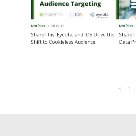
Notícias
NOV 13
Notícias
ShareThis, Eyeota, and ID5 Drive the
ShareTh
Shift to Cookieless Audience
Data Pr
Targeting
Consec
Posts
1
…
<
pagination