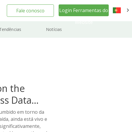
Login Ferramentas do
Fale conosco
PT
Website
Tendências
Notícias
on the
ss Data
zumbido em torno da
ída, ainda está vivo e
significativamente,