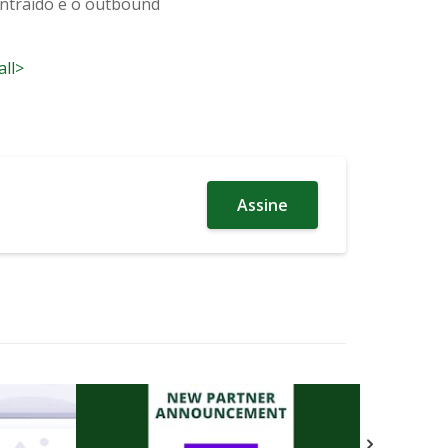
ntraído e o outbound
all>
Assine