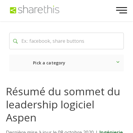
Pick a category
Dernière
Sociale
Mark
Résumé du sommet du
leadership logiciel
Aspen
Dernière mise à jour le 08 octobre 2020
|
Ingénierie