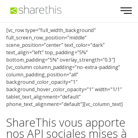
[vc_row type=”full_width_background”
full_screen_row_position=”middle”
scene_position=”center” text_color=”dark”
text_align=”left” top_padding=”5%”
bottom_padding=”5%” overlay_strength=”0.3″]
[vc_column column_padding=”no-extra-padding”
column_padding_position=”all”
background_color_opacity=”1″
background_hover_color_opacity=”1″ width=”1/1″
tablet_text_alignment=”default”
phone_text_alignment=”default”][vc_column_text]
ShareThis vous apporte
nos API sociales mises à