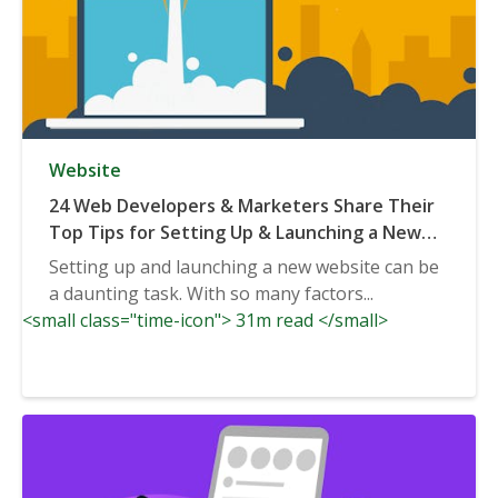
Website
24 Web Developers & Marketers Share Their
Top Tips for Setting Up & Launching a New
Website
Setting up and launching a new website can be
a daunting task. With so many factors...
<small class="time-icon"> 31m read </small>