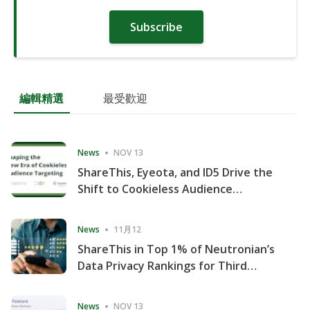
Subscribe
編輯精選
最受歡迎
News
NOV 13
ShareThis, Eyeota, and ID5 Drive the
Shift to Cookieless Audience
Targeting
News
11月12
ShareThis in Top 1% of Neutronian’s
Data Privacy Rankings for Third
Consecutive Quarter
News
NOV 13