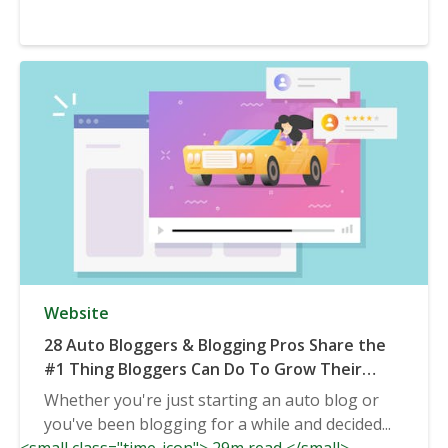
Website
28 Auto Bloggers & Blogging Pros Share the
#1 Thing Bloggers Can Do To Grow Their
Auto Blog
Whether you're just starting an auto blog or
you've been blogging for a while and decided...
<small class="time-icon"> 29m read </small>