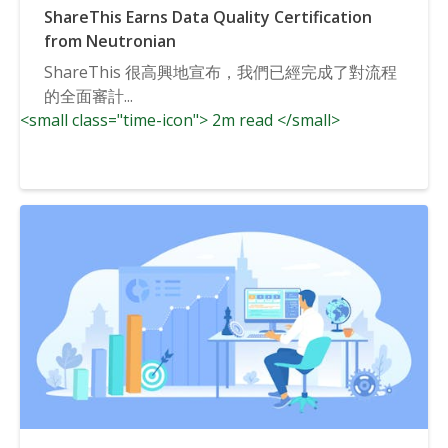
ShareThis Earns Data Quality Certification
from Neutronian
ShareThis 很高興地宣布，我們已經完成了對流程
的全面審計...
<small class="time-icon"> 2m read </small>