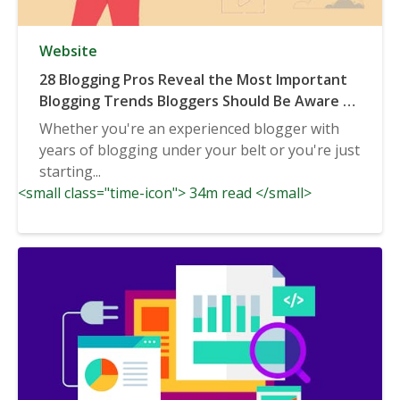
Website
28 Blogging Pros Reveal the Most Important
Blogging Trends Bloggers Should Be Aware of
in 2020 & Beyond
Whether you're an experienced blogger with
years of blogging under your belt or you're just
starting...
<small class="time-icon"> 34m read </small>