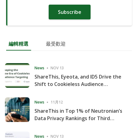
Subscribe
編輯精選
最受歡迎
News
NOV 13
ShareThis, Eyeota, and ID5 Drive the
Shift to Cookieless Audience
Targeting
News
11月12
ShareThis in Top 1% of Neutronian’s
Data Privacy Rankings for Third
Consecutive Quarter
News
NOV 13