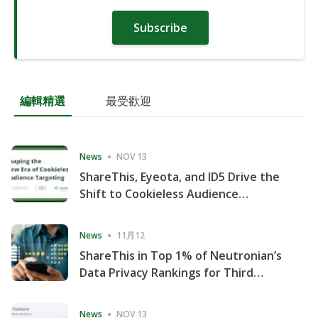
Subscribe
編輯精選
最受歡迎
News
NOV 13
ShareThis, Eyeota, and ID5 Drive the
Shift to Cookieless Audience
Targeting
News
11月12
ShareThis in Top 1% of Neutronian’s
Data Privacy Rankings for Third
Consecutive Quarter
News
NOV 13