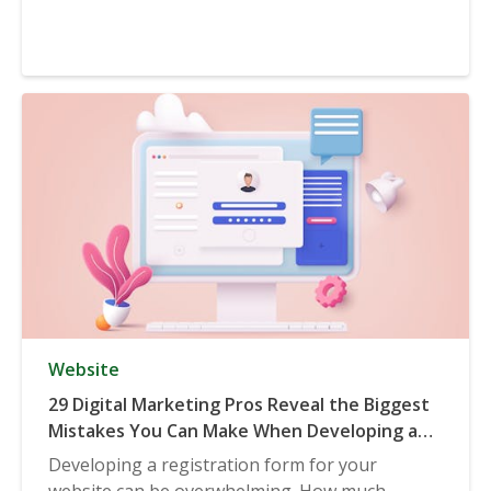
Website
29 Digital Marketing Pros Reveal the Biggest
Mistakes You Can Make When Developing a
Registration Form
Developing a registration form for your
website can be overwhelming. How much