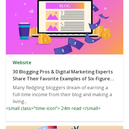
Website
30 Blogging Pros & Digital Marketing Experts
Share Their Favorite Examples of Six-Figure
(or Higher) Businesses Built on Blogging
Many fledgling bloggers dream of earning a
full-time income from their blog and making a
living...
<small class="time-icon"> 24m read </small>