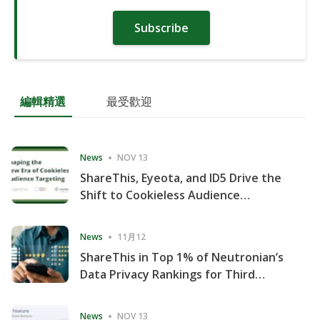
Subscribe
編輯精選
最受歡迎
News
NOV 13
ShareThis, Eyeota, and ID5 Drive the
Shift to Cookieless Audience
Targeting
News
11月12
ShareThis in Top 1% of Neutronian’s
Data Privacy Rankings for Third
Consecutive Quarter
News
NOV 13