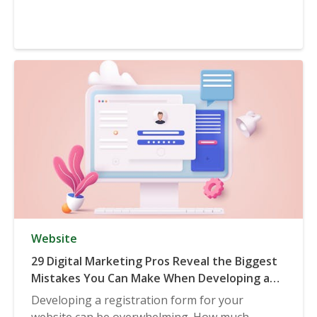
Website
29 Digital Marketing Pros Reveal the Biggest
Mistakes You Can Make When Developing a
Registration Form
Developing a registration form for your
website can be overwhelming. How much