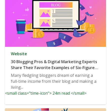
Website
30 Blogging Pros & Digital Marketing Experts
Share Their Favorite Examples of Six-Figure
(or Higher) Businesses Built on Blogging
Many fledgling bloggers dream of earning a
full-time income from their blog and making a
living...
<small class="time-icon"> 24m read </small>