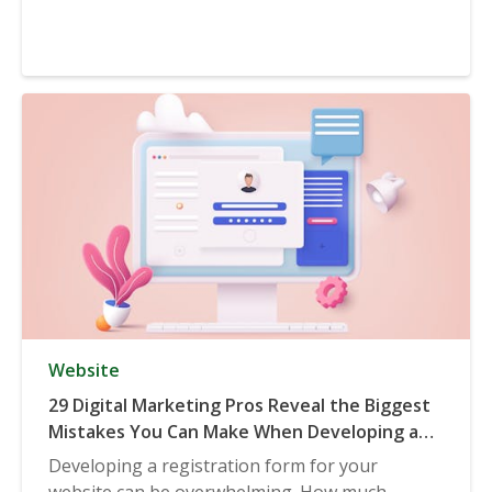
Website
29 Digital Marketing Pros Reveal the Biggest
Mistakes You Can Make When Developing a
Registration Form
Developing a registration form for your
website can be overwhelming. How much