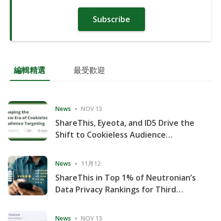
Subscribe
編輯精選
最受歡迎
News
NOV 13
ShareThis, Eyeota, and ID5 Drive the
Shift to Cookieless Audience
Targeting
News
11月12
ShareThis in Top 1% of Neutronian’s
Data Privacy Rankings for Third
Consecutive Quarter
News
NOV 13