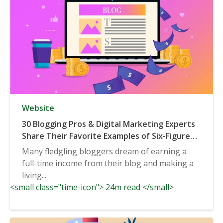
Website
30 Blogging Pros & Digital Marketing Experts
Share Their Favorite Examples of Six-Figure
(or Higher) Businesses Built on Blogging
Many fledgling bloggers dream of earning a
full-time income from their blog and making a
living...
<small class="time-icon"> 24m read </small>