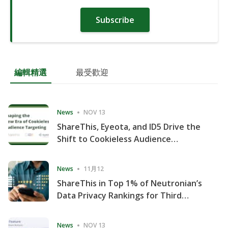
Subscribe
編輯精選
最受歡迎
News
NOV 13
ShareThis, Eyeota, and ID5 Drive the
Shift to Cookieless Audience
Targeting
News
11月12
ShareThis in Top 1% of Neutronian’s
Data Privacy Rankings for Third
Consecutive Quarter
News
NOV 13