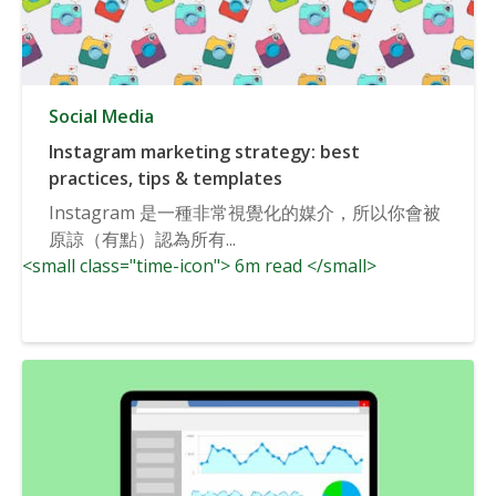
Social Media
Instagram marketing strategy: best
practices, tips & templates
Instagram 是一種非常視覺化的媒介，所以你會被
原諒（有點）認為所有...
<small class="time-icon"> 6m read </small>