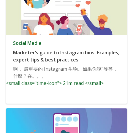
Social Media
Marketer’s guide to Instagram bios: Examples,
expert tips & best practices
啊， 最重要的 Instagram 生物。如果你說"等等，
什麼？在。。。
<small class="time-icon"> 21m read </small>