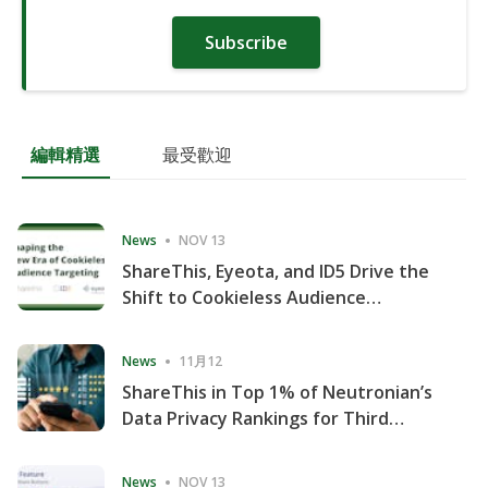
Subscribe
編輯精選
最受歡迎
News
NOV 13
ShareThis, Eyeota, and ID5 Drive the
Shift to Cookieless Audience
Targeting
News
11月12
ShareThis in Top 1% of Neutronian’s
Data Privacy Rankings for Third
Consecutive Quarter
News
NOV 13