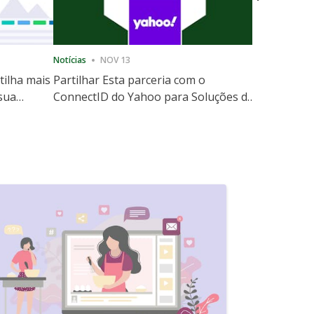
Notícias
NOV 13
Notícias
12
tilha mais
Partilhar Esta parceria com o
ShareThis
 sua
ConnectID do Yahoo para Soluções de
Marketing
website
Escala de Identidade sem Cooki