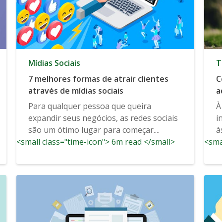
Mídias Sociais
T
7 melhores formas de atrair clientes
C
através de mídias sociais
a
Para qualquer pessoa que queira
À
expandir seus negócios, as redes sociais
i
são um ótimo lugar para começar....
à
<small class="time-icon"> 6m read </small>
<sma
a