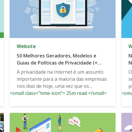
Website
W
50 Melhores Geradores, Modelos e
N
Guias de Políticas de Privacidade (+
N
Exemplos)
A privacidade na Internet é um assunto
O
importante para a maioria das empresas
s
nos dias de hoje, uma vez que os
p
<small class="time-icon"> 25m read </small>
consumidores continuam a esperar...
<sma