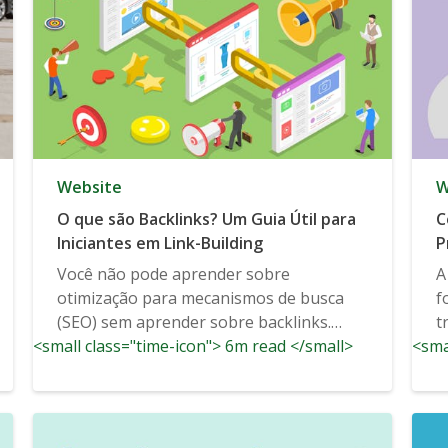
Website
W
O que são Backlinks? Um Guia Útil para
C
Iniciantes em Link-Building
P
Você não pode aprender sobre
A
otimização para mecanismos de busca
f
(SEO) sem aprender sobre backlinks.
t
<small class="time-icon"> 6m read </small>
Estes links úteis dizem...
<sma