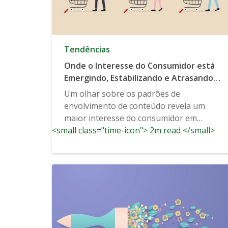
Tendências
Onde o Interesse do Consumidor está
Emergindo, Estabilizando e Atrasando
Agora Mesmo
Um olhar sobre os padrões de
envolvimento de conteúdo revela um
maior interesse do consumidor em
<small class="time-icon"> 2m read </small>
algumas categorias do que mesmo
antes...