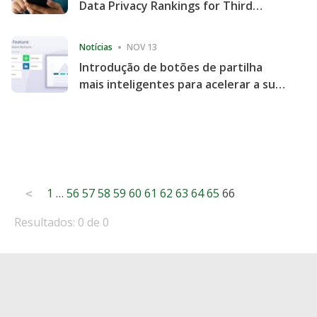
Data Privacy Rankings for Third
Consecutive Quarter
Notícias
NOV 13
Introdução de botões de partilha
mais inteligentes para acelerar a sua
partilha e envolvimento no website
Posts
1
…
56
57
58
59
60
61
62
63
64
65
66
<
pagination
Resultados: 0 de 0