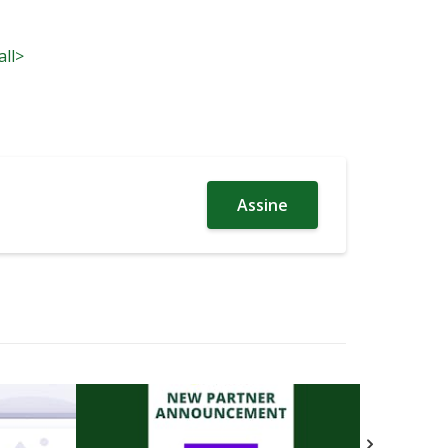
all>
Assine