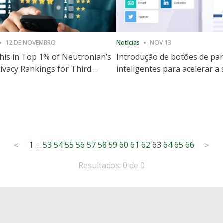
12 DE NOVEMBRO
Notícias
NOV 13
is in Top 1% of Neutronian’s
Introdução de botões de par
ivacy Rankings for Third
inteligentes para acelerar a
utive Quarter
partilha e envolvimento no 
1
…
53
54
55
56
57
58
59
60
61
62
63
64
65
66
<
>
Resultados: 0 de 0