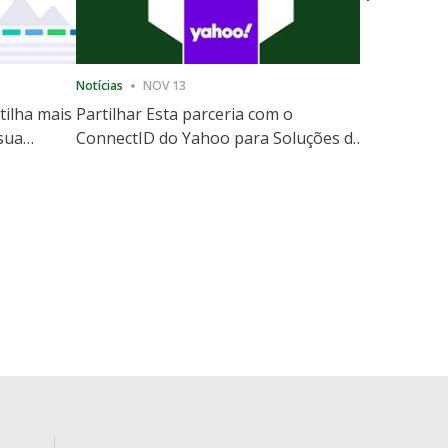
Notícias
NOV 13
Notícias
12
tilha mais
Partilhar Esta parceria com o
ShareThis
 sua
ConnectID do Yahoo para Soluções de
Marketing
website
Escala de Identidade sem Cooki