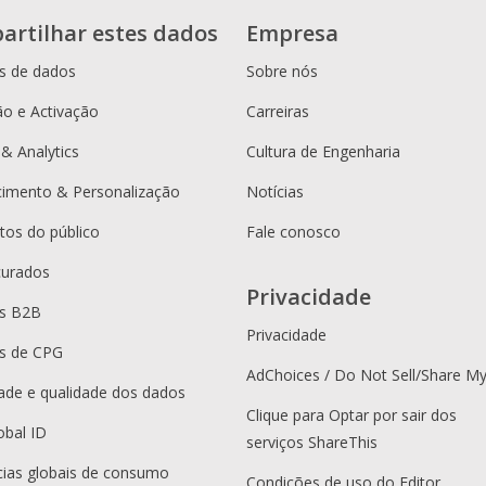
artilhar estes dados
Empresa
s de dados
Sobre nós
o e Activação
Carreiras
 & Analytics
Cultura de Engenharia
cimento & Personalização
Notícias
os do público
Fale conosco
curados
Privacidade
es B2B
Privacidade
s de CPG
AdChoices / Do Not Sell/Share M
dade e qualidade dos dados
Clique para Optar por sair dos
obal ID
serviços ShareThis
ias globais de consumo
Condições de uso do Editor