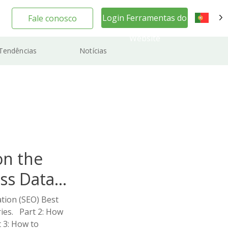
Login Ferramentas do
Fale conosco
PT
Website
Tendências
Notícias
on the
ss Data
tion (SEO) Best
eries. Part 2: How
 3: How to