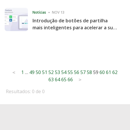
Consecutive Quarter
Notícias
NOV 13
Introdução de botões de partilha
mais inteligentes para acelerar a sua
partilha e envolvimento no website
Posts
1
…
49
50
51
52
53
54
55
56
57
58
59
60
61
62
<
63
64
65
66
pagination
>
Resultados: 0 de 0