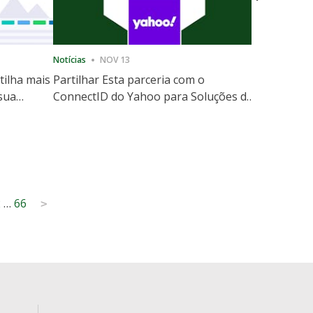
Notícias
NOV 13
Notícias
12
tilha mais
Partilhar Esta parceria com o
ShareThis
 sua
ConnectID do Yahoo para Soluções de
Marketing
website
Escala de Identidade sem Cooki
2
…
66
>