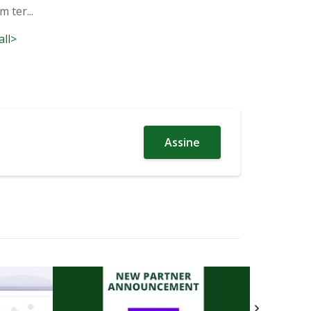
 ter...
all>
Assine