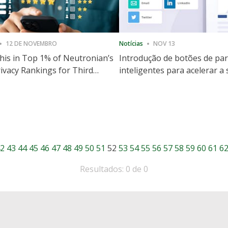
12 DE NOVEMBRO
Notícias
NOV 13
is in Top 1% of Neutronian’s
Introdução de botões de par
ivacy Rankings for Third
inteligentes para acelerar a
utive Quarter
partilha e envolvimento no 
2
43
44
45
46
47
48
49
50
51
52
53
54
55
56
57
58
59
60
61
6
Resultados: 0 de 0