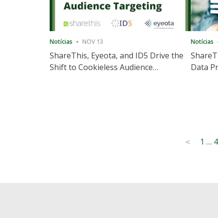
Notícias
NOV 13
Notícias
ShareThis, Eyeota, and ID5 Drive the
ShareTh
Shift to Cookieless Audience
Data Pr
Targeting
Consec
Posts
1
…
4
<
pagination