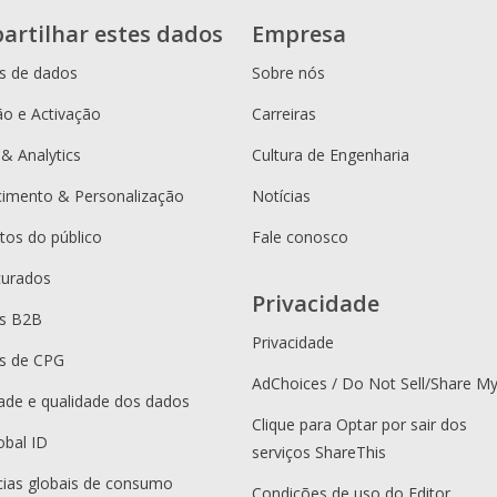
artilhar estes dados
Empresa
s de dados
Sobre nós
o e Activação
Carreiras
 & Analytics
Cultura de Engenharia
cimento & Personalização
Notícias
os do público
Fale conosco
curados
Privacidade
es B2B
Privacidade
s de CPG
AdChoices / Do Not Sell/Share M
dade e qualidade dos dados
Clique para Optar por sair dos
obal ID
serviços ShareThis
ias globais de consumo
Condições de uso do Editor