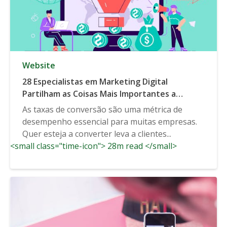
Website
28 Especialistas em Marketing Digital
Partilham as Coisas Mais Importantes a
Compreender sobre Cálculo e Melhoria da
As taxas de conversão são uma métrica de
Taxa de Conversão
desempenho essencial para muitas empresas.
Quer esteja a converter leva a clientes...
<small class="time-icon"> 28m read </small>