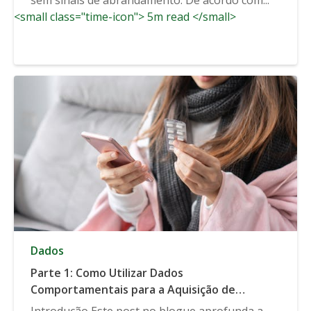
<small class="time-icon"> 5m read </small>
Dados
Parte 1: Como Utilizar Dados
Comportamentais para a Aquisição de
Clientes
Introdução Este post no blogue aprofunda a