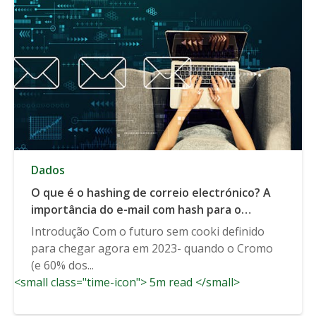
Dados
O que é o hashing de correio electrónico? A
importância do e-mail com hash para o
sucesso futuro
Introdução Com o futuro sem cooki definido
para chegar agora em 2023- quando o Cromo
(e 60% dos...
<small class="time-icon"> 5m read </small>