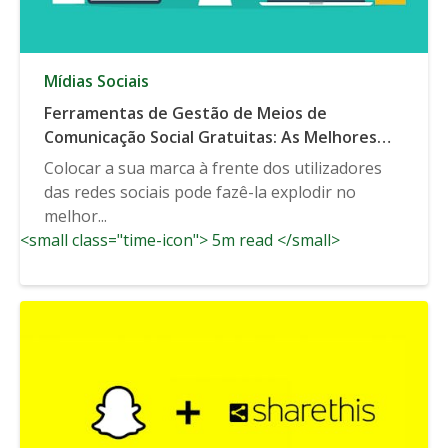
Mídias Sociais
Ferramentas de Gestão de Meios de
Comunicação Social Gratuitas: As Melhores
Ferramentas de Gestão de Meios de
Colocar a sua marca à frente dos utilizadores
Comunicação Social para Gerir as Suas
das redes sociais pode fazê-la explodir no
Campanhas
melhor...
<small class="time-icon"> 5m read </small>