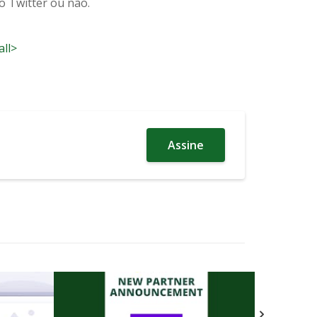
o Twitter ou não.
all>
Assine