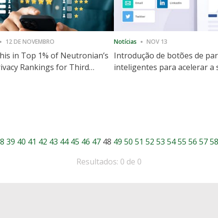
12 DE NOVEMBRO
Notícias
NOV 13
is in Top 1% of Neutronian’s
Introdução de botões de par
ivacy Rankings for Third
inteligentes para acelerar a
utive Quarter
partilha e envolvimento no 
8
39
40
41
42
43
44
45
46
47
48
49
50
51
52
53
54
55
56
57
5
Resultados: 0 de 0