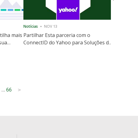
Notícias
NOV 13
Notícias
12
tilha mais
Partilhar Esta parceria com o
ShareThis
 sua
ConnectID do Yahoo para Soluções de
Marketing
website
Escala de Identidade sem Cooki
8
…
66
>