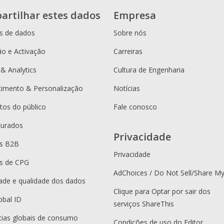
artilhar estes dados
Empresa
s de dados
Sobre nós
o e Activação
Carreiras
 & Analytics
Cultura de Engenharia
cimento & Personalização
Notícias
os do público
Fale conosco
curados
Privacidade
es B2B
Privacidade
s de CPG
AdChoices / Do Not Sell/Share M
dade e qualidade dos dados
Clique para Optar por sair dos
obal ID
serviços ShareThis
ias globais de consumo
Condições de uso do Editor