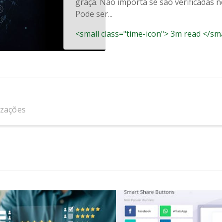
graça. Não importa se são verificadas n
Pode ser...
<small class="time-icon"> 3m read </sm
izações