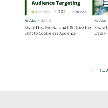
Notícias
NOV 13
Notícias
ShareThis, Eyeota, and ID5 Drive the
ShareTh
Shift to Cookieless Audience
Data Pr
Targeting
Consec
Posts
1
…
3
<
pagination