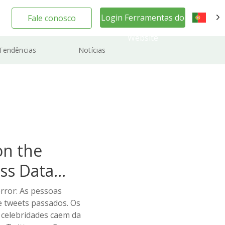
Login Ferramentas do
Fale conosco
PT
Website
Tendências
Notícias
on the
ss Data
error: As pessoas
 tweets passados. Os
s celebridades caem da