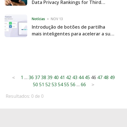
Data Privacy Rankings for Third
Consecutive Quarter
Notícias
NOV 13
Introdução de botões de partilha
mais inteligentes para acelerar a sua
partilha e envolvimento no website
Posts
1
…
36
37
38
39
40
41
42
43
44
45
46
47
48
49
<
50
51
52
53
54
55
56
…
66
pagination
>
Resultados: 0 de 0