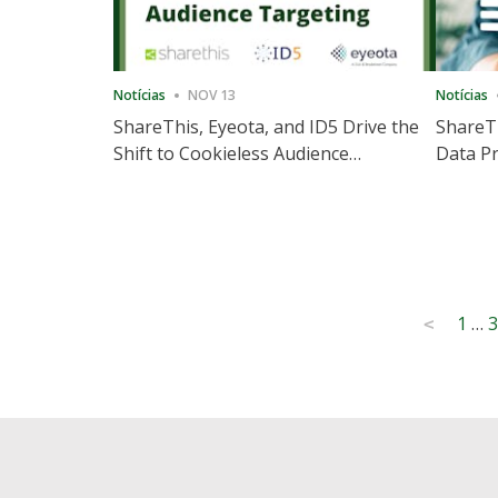
Notícias
NOV 13
Notícias
ShareThis, Eyeota, and ID5 Drive the
ShareTh
Shift to Cookieless Audience
Data Pr
Targeting
Consec
Posts
1
…
3
<
pagination