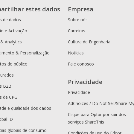
artilhar estes dados
Empresa
s de dados
Sobre nós
o e Activação
Carreiras
 & Analytics
Cultura de Engenharia
cimento & Personalização
Notícias
os do público
Fale conosco
curados
Privacidade
es B2B
Privacidade
s de CPG
AdChoices / Do Not Sell/Share M
dade e qualidade dos dados
Clique para Optar por sair dos
obal ID
serviços ShareThis
ias globais de consumo
Condições de uso do Editor