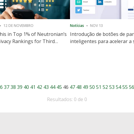
12 DE NOVEMBRO
Notícias
NOV 13
is in Top 1% of Neutronian’s
Introdução de botões de par
ivacy Rankings for Third
inteligentes para acelerar a
utive Quarter
partilha e envolvimento no 
6
37
38
39
40
41
42
43
44
45
46
47
48
49
50
51
52
53
54
55
5
Resultados: 0 de 0