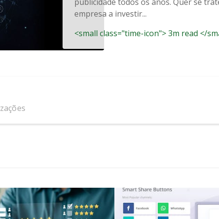
publicidade todos os anos. Quer se tr
empresa a investir...
<small class="time-icon"> 3m read </sm
izações