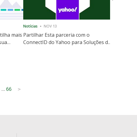
Notícias
NOV 13
Notícias
12
tilha mais
Partilhar Esta parceria com o
ShareThis
 sua
ConnectID do Yahoo para Soluções de
Marketing
website
Escala de Identidade sem Cooki
6
…
66
>