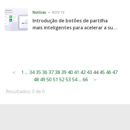
Consecutive Quarter
Notícias
NOV 13
Introdução de botões de partilha
mais inteligentes para acelerar a sua
partilha e envolvimento no website
Posts
1
…
34
35
36
37
38
39
40
41
42
43
44
45
46
47
<
48
49
50
51
52
53
54
…
66
pagination
>
Resultados: 0 de 0