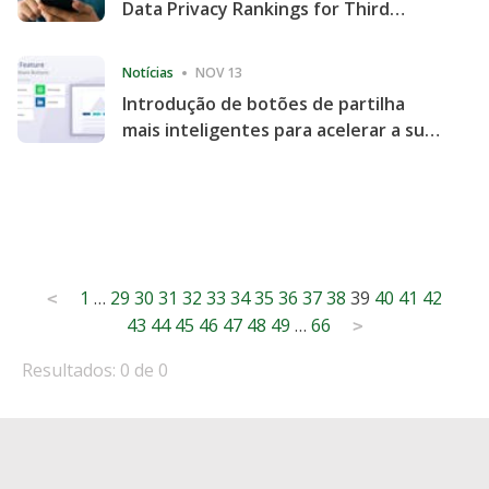
Data Privacy Rankings for Third
Consecutive Quarter
Notícias
NOV 13
Introdução de botões de partilha
mais inteligentes para acelerar a sua
partilha e envolvimento no website
Posts
1
…
29
30
31
32
33
34
35
36
37
38
39
40
41
42
<
43
44
45
46
47
48
49
…
66
pagination
>
Resultados: 0 de 0