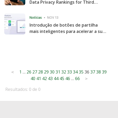
Data Privacy Rankings for Third
Consecutive Quarter
Notícias
NOV 13
Introdução de botões de partilha
mais inteligentes para acelerar a sua
partilha e envolvimento no website
Posts
1
…
26
27
28
29
30
31
32
33
34
35
36
37
38
39
<
40
41
42
43
44
45
46
…
66
pagination
>
Resultados: 0 de 0