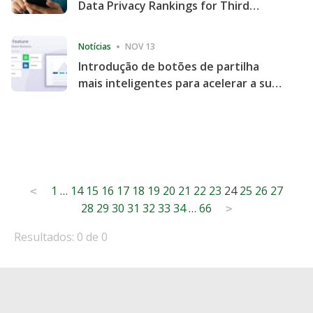
Data Privacy Rankings for Third
Consecutive Quarter
Notícias
NOV 13
Introdução de botões de partilha
mais inteligentes para acelerar a sua
partilha e envolvimento no website
Posts
1
…
14
15
16
17
18
19
20
21
22
23
24
25
26
27
<
28
29
30
31
32
33
34
…
66
pagination
>
Resultados: 0 de 0