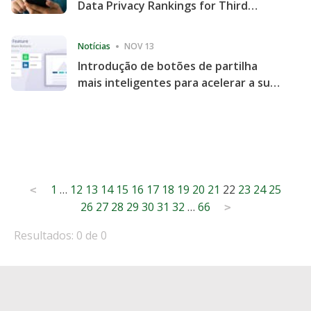
Data Privacy Rankings for Third
Consecutive Quarter
Notícias
NOV 13
Introdução de botões de partilha
mais inteligentes para acelerar a sua
partilha e envolvimento no website
Posts
1
…
12
13
14
15
16
17
18
19
20
21
22
23
24
25
<
26
27
28
29
30
31
32
…
66
pagination
>
Resultados: 0 de 0