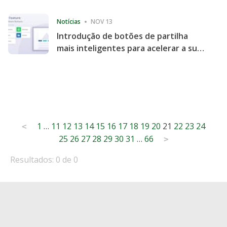
Consecutive Quarter
Notícias
NOV 13
Introdução de botões de partilha
mais inteligentes para acelerar a sua
partilha e envolvimento no website
Posts
1
…
11
12
13
14
15
16
17
18
19
20
21
22
23
24
<
25
26
27
28
29
30
31
…
66
pagination
>
Resultados: 0 de 0