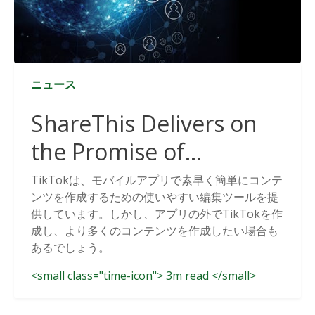
ニュース
ShareThis Delivers on
the Promise of
Cookieless Data
TikTokは、モバイルアプリで素早く簡単にコンテ
ンツを作成するための使いやすい編集ツールを提
Solutions
供しています。しかし、アプリの外でTikTokを作
成し、より多くのコンテンツを作成したい場合も
あるでしょう。
<small class="time-icon"> 3m read </small>