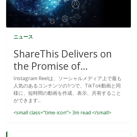
ニュース
ShareThis Delivers on
the Promise of
Cookieless Data
Instagram Reelは、ソーシャルメディア上で最も
人気のあるコンテンツの1つで、TikTok動画と同
Solutions
様に、短時間の動画を作成、表示、共有すること
ができます...
<small class="time-icon"> 3m read </small>