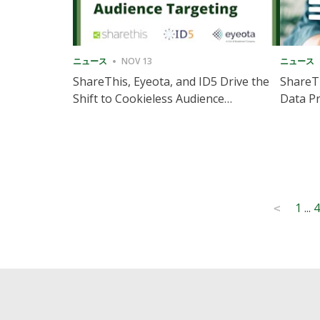
ニュース
NOV 13
ニュース
ShareThis, Eyeota, and ID5 Drive the
ShareTh
Shift to Cookieless Audience
Data Pr
Targeting
Consec
Posts
1
...
4
<
pagination