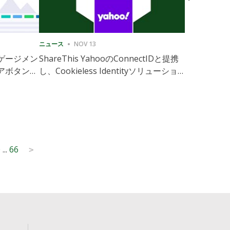
ニュース
NOV 13
ニュース
1
ゲージメン
ShareThis YahooのConnectIDと提携
ShareThis
アボタンの
し、Cookieless Identityソリューション
Marketing
の拡張を実現
0
...
66
>