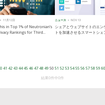
11月12日
ニュース
NOV 13
is in Top 1% of Neutronian’s
シェアとウェブサイトのエン
ivacy Rankings for Third
トを加速させるスマートシェ
utive Quarter
導入
0
41
42
43
44
45
46
47
48
49
50
51
52
53
54
55
56
57
58
59
6
結果0件中0件