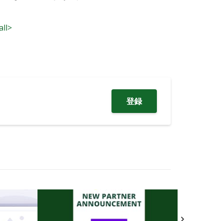
all>
登録