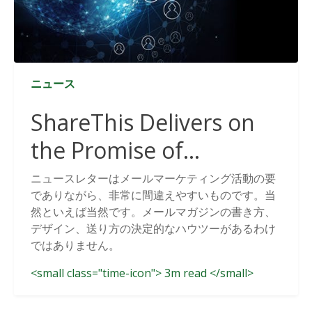
ニュース
ShareThis Delivers on
the Promise of
Cookieless Data
ニュースレターはメールマーケティング活動の要
でありながら、非常に間違えやすいものです。当
Solutions
然といえば当然です。メールマガジンの書き方、
デザイン、送り方の決定的なハウツーがあるわけ
ではありません。
<small class="time-icon"> 3m read </small>