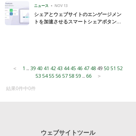
ニュース
NOV 13
シェアとウェブサイトのエンゲージメン
トを加速させるスマートシェアボタンの
導入
Posts
1
...
39
40
41
42
43
44
45
46
47
48
49
50
51
52
<
53
54
55
56
57
58
59
...
66
pagination
>
結果0件中0件
ウェブサイトツール