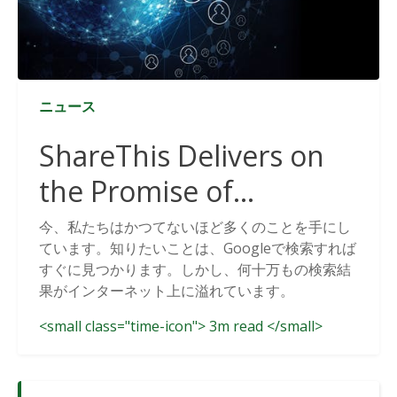
ニュース
ShareThis Delivers on
the Promise of
Cookieless Data
今、私たちはかつてないほど多くのことを手にし
ています。知りたいことは、Googleで検索すれば
Solutions
すぐに見つかります。しかし、何十万もの検索結
果がインターネット上に溢れています。
<small class="time-icon"> 3m read </small>