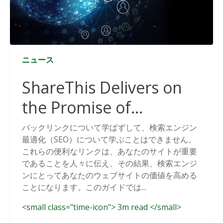
ニュース
ShareThis Delivers on
the Promise of
Cookieless Data
バックリンクについて学ばずして、検索エンジン
最適化（SEO）について学ぶことはできません。
Solutions
これらの便利なリンクは、あなたのサイトが重要
であることを人々に伝え、その結果、検索エンジ
ンにとってあなたのウェブサイトの価値を高める
ことになります。このガイドでは...
<small class="time-icon"> 3m read </small>