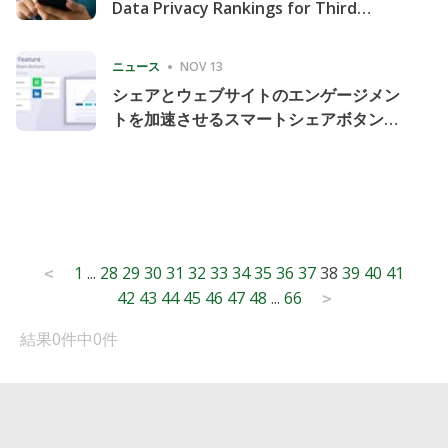
Data Privacy Rankings for Third
Consecutive Quarter
ニュース
NOV 13
シェアとウェブサイトのエンゲージメン
トを加速させるスマートシェアボタンの
導入
Posts
1
...
28
29
30
31
32
33
34
35
36
37
38
39
40
41
<
42
43
44
45
46
47
48
...
66
pagination
>
結果0件中0件