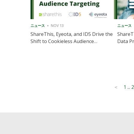
ニュース
NOV 13
ニュース
ShareThis, Eyeota, and ID5 Drive the
ShareTh
Shift to Cookieless Audience
Data Pr
Targeting
Consec
Posts
1
...
2
<
pagination