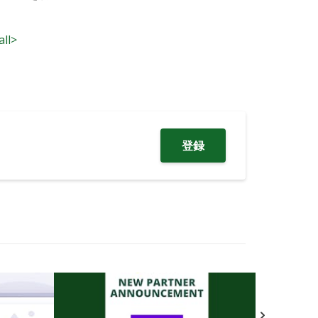
all>
登録