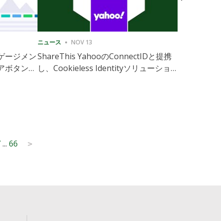
ニュース
NOV 13
ニュース
1
ゲージメン
ShareThis YahooのConnectIDと提携
ShareThis
アボタンの
し、Cookieless Identityソリューション
Marketing
の拡張を実現
7
...
66
>