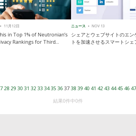
11月12日
ニュース
NOV 13
is in Top 1% of Neutronian’s
シェアとウェブサイトのエン
ivacy Rankings for Third
トを加速させるスマートシェ
utive Quarter
導入
7
28
29
30
31
32
33
34
35
36
37
38
39
40
41
42
43
44
45
46
4
結果0件中0件