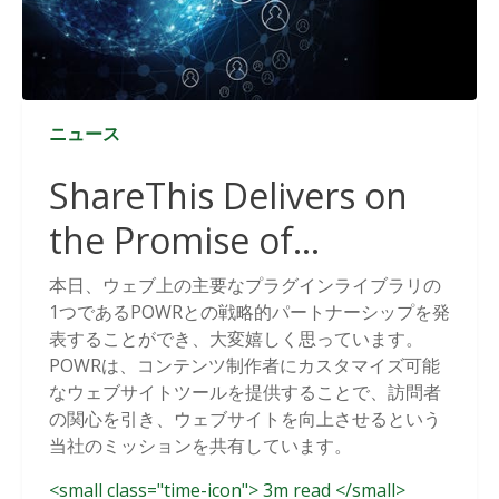
ニュース
ShareThis Delivers on
the Promise of
Cookieless Data
本日、ウェブ上の主要なプラグインライブラリの
1つであるPOWRとの戦略的パートナーシップを発
Solutions
表することができ、大変嬉しく思っています。
POWRは、コンテンツ制作者にカスタマイズ可能
なウェブサイトツールを提供することで、訪問者
の関心を引き、ウェブサイトを向上させるという
当社のミッションを共有しています。
<small class="time-icon"> 3m read </small>