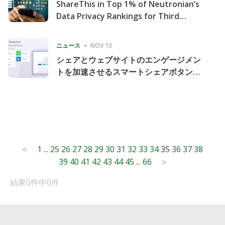
ShareThis in Top 1% of Neutronian’s
Data Privacy Rankings for Third
Consecutive Quarter
ニュース
NOV 13
シェアとウェブサイトのエンゲージメン
トを加速させるスマートシェアボタンの
導入
Posts
1
...
25
26
27
28
29
30
31
32
33
34
35
36
37
38
<
39
40
41
42
43
44
45
...
66
pagination
>
結果0件中0件