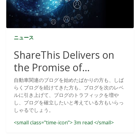
ニュース
ShareThis Delivers on
the Promise of
Cookieless Data
自動車関連のブログを始めたばかりの方も、しば
らくブログを続けてきた方も、ブログを次のレベ
Solutions
ルに引き上げて、ブログのトラフィックを増や
し、ブログを確立したいと考えている方もいらっ
しゃるでしょう。
<small class="time-icon"> 3m read </small>