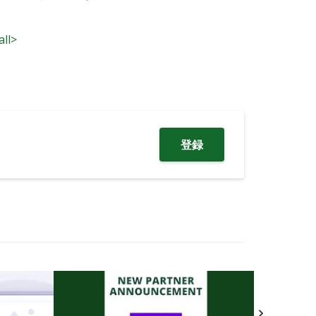
all>
登録