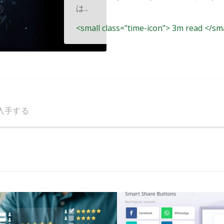
は...
<small class="time-icon"> 3m read </sm
入手する