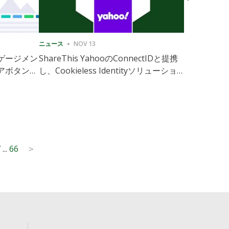
ニュース
NOV 13
ニュース
1
ゲージメン
ShareThis YahooのConnectIDと提携
ShareThis
アボタンの
し、Cookieless Identityソリューション
Marketing
の拡張を実現
7
...
66
>