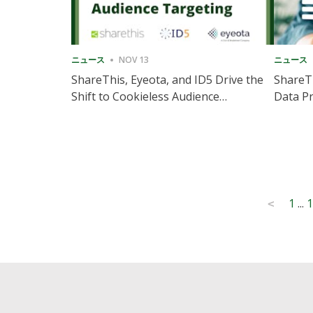
ニュース
NOV 13
ニュース
ShareThis, Eyeota, and ID5 Drive the
ShareTh
Shift to Cookieless Audience
Data Pr
Targeting
Consec
Posts
1
...
1
<
pagination