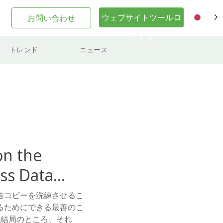
ウェブサイトツールロ
お問い合わせ
JA
グイン
トレンド
ニュース
on the
ss Data
告コピーを洗練させるこ
るためにできる最善のこ
。結局のところ、それ