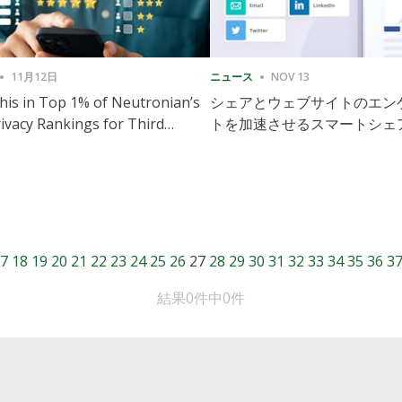
11月12日
ニュース
NOV 13
is in Top 1% of Neutronian’s
シェアとウェブサイトのエン
ivacy Rankings for Third
トを加速させるスマートシェ
utive Quarter
導入
7
18
19
20
21
22
23
24
25
26
27
28
29
30
31
32
33
34
35
36
3
結果0件中0件