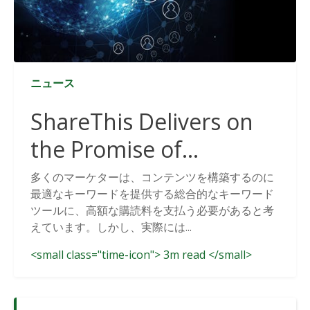
ニュース
ShareThis Delivers on
the Promise of
Cookieless Data
多くのマーケターは、コンテンツを構築するのに
最適なキーワードを提供する総合的なキーワード
Solutions
ツールに、高額な購読料を支払う必要があると考
えています。しかし、実際には...
<small class="time-icon"> 3m read </small>