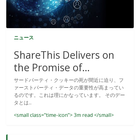
ニュース
ShareThis Delivers on
the Promise of
Cookieless Data
サードパーティ・クッキーの死が間近に迫り、フ
ァーストパーティ・データの重要性が高まってい
Solutions
るのです。これは理にかなっています。 そのデー
タとは...
<small class="time-icon"> 3m read </small>