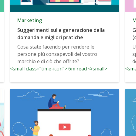
Marketing
M
Suggerimenti sulla generazione della
G
domanda e migliori pratiche
(
Cosa state facendo per rendere le
U
persone più consapevoli del vostro
s
marchio e di ciò che offrite?
d
<small class="time-icon"> 6m read </small>
<sma