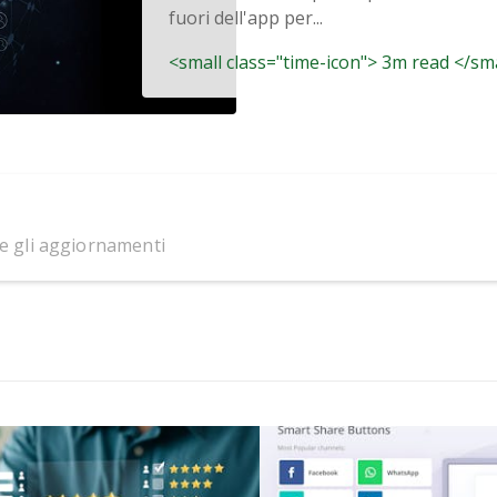
fuori dell'app per...
<small class="time-icon"> 3m read </sm
 e gli aggiornamenti