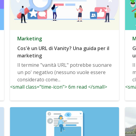
Marketing
M
Cos'è un URL di Vanity? Una guida per il
G
marketing
u
Il termine "vanità URL" potrebbe suonare
I
un po' negativo (nessuno vuole essere
m
considerato come...
c
<small class="time-icon"> 6m read </small>
<sma