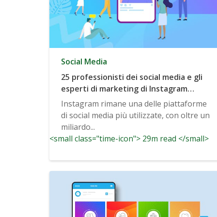
Social Media
25 professionisti dei social media e gli
esperti di marketing di Instagram
rivelano le tendenze più importanti di
Instagram rimane una delle piattaforme
Instagram da conoscere nel 2020 e
di social media più utilizzate, con oltre un
oltre
miliardo...
<small class="time-icon"> 29m read </small>