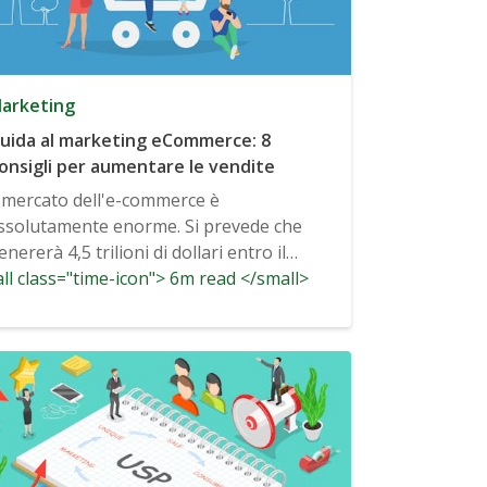
arketing
uida al marketing eCommerce: 8
onsigli per aumentare le vendite
l mercato dell'e-commerce è
ssolutamente enorme. Si prevede che
enererà 4,5 trilioni di dollari entro il
ll class="time-icon"> 6m read </small>
021, e...