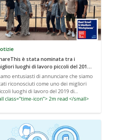
otizie
hareThis è stata nominata tra i
igliori luoghi di lavoro piccoli del 2019
a Fortune
iamo entusiasti di annunciare che siamo
tati riconosciuti come uno dei migliori
iccoli luoghi di lavoro del 2019 di
ll class="time-icon"> 2m read </small>
ortune...