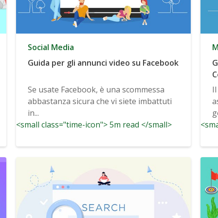
Social Media
M
Guida per gli annunci video su Facebook
G
C
Se usate Facebook, è una scommessa
I
abbastanza sicura che vi siete imbattuti
a
in...
g
<small class="time-icon"> 5m read </small>
<sma
2