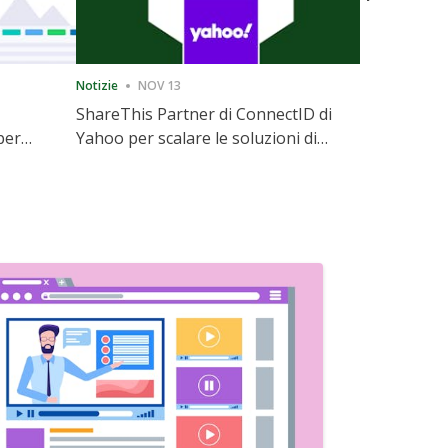
Notizie
NOV 13
Notizie
12
ShareThis Partner di ConnectID di
ShareThis
per
Yahoo per scalare le soluzioni di
Marketing
l
identità Cookieless