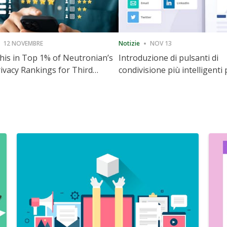
12 NOVEMBRE
Notizie
NOV 13
is in Top 1% of Neutronian’s
Introduzione di pulsanti di
ivacy Rankings for Third
condivisione più intelligenti 
utive Quarter
accelerare la condivisione e i
coinvolgimento del sito web