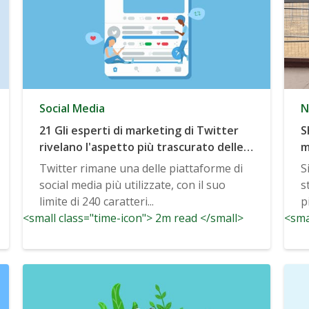
Social Media
N
21 Gli esperti di marketing di Twitter
S
rivelano l'aspetto più trascurato delle
m
tendenze di Twitter che i marketer
d
Twitter rimane una delle piattaforme di
S
dovrebbero conoscere
social media più utilizzate, con il suo
s
limite di 240 caratteri...
p
<small class="time-icon"> 2m read </small>
<sma
F