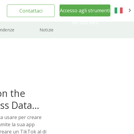
Accesso agli strumenti
Contattaci
IT
del sito web
ndenze
Notizie
on the
ss Data
 da usare per creare
amite la sua app
creare un TikTok al di