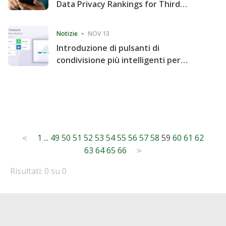
Data Privacy Rankings for Third
Consecutive Quarter
Notizie
NOV 13
Introduzione di pulsanti di
condivisione più intelligenti per
accelerare la condivisione e il
coinvolgimento del sito web
Posts
1
...
49
50
51
52
53
54
55
56
57
58
59
60
61
62
<
63
64
65
66
pagination
>
Risultati: 0 su 0