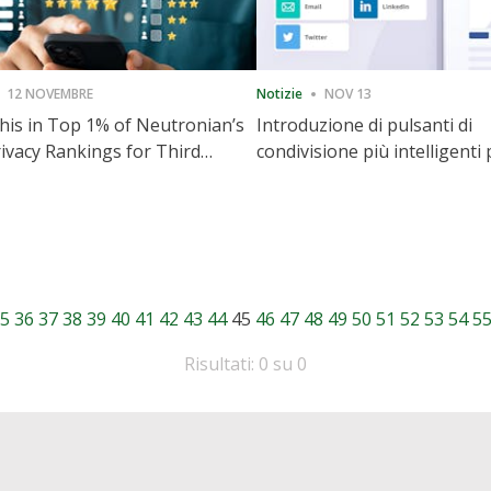
12 NOVEMBRE
Notizie
NOV 13
is in Top 1% of Neutronian’s
Introduzione di pulsanti di
ivacy Rankings for Third
condivisione più intelligenti 
utive Quarter
accelerare la condivisione e i
coinvolgimento del sito web
5
36
37
38
39
40
41
42
43
44
45
46
47
48
49
50
51
52
53
54
5
Risultati: 0 su 0