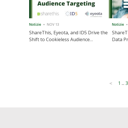
Notizie
NOV 13
Notizie
ShareThis, Eyeota, and ID5 Drive the
ShareTh
Shift to Cookieless Audience
Data Pr
Targeting
Consec
Posts
1
...
3
<
pagination