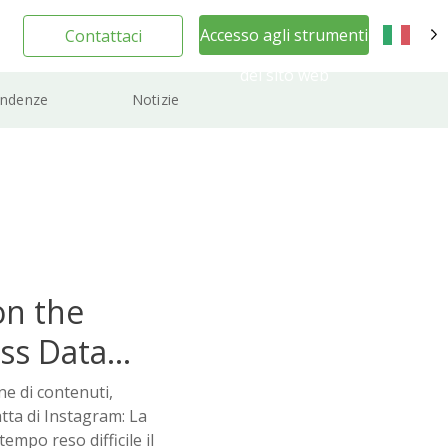
Accesso agli strumenti
Contattaci
IT
del sito web
ndenze
Notizie
on the
ss Data
ne di contenuti,
tta di Instagram: La
empo reso difficile il