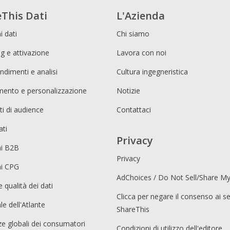
This Dati
L'Azienda
i dati
Chi siamo
g e attivazione
Lavora con noi
ndimenti e analisi
Cultura ingegneristica
imento e personalizzazione
Notizie
i di audience
Contattaci
ati
Privacy
ni B2B
Privacy
ni CPG
AdChoices / Do Not Sell/Share M
e qualità dei dati
Clicca per negare il consenso ai se
le dell'Atlante
ShareThis
e globali dei consumatori
Condizioni di utilizzo dell'editore