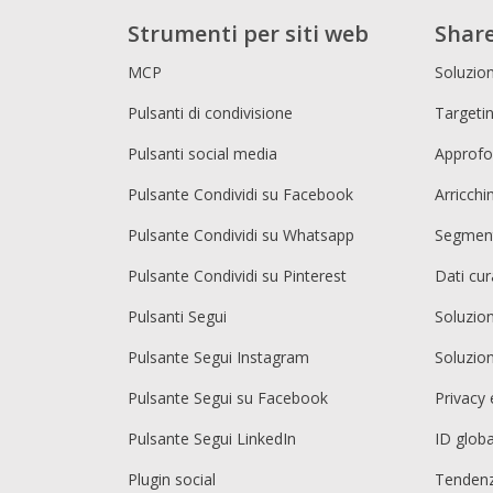
Strumenti per siti web
Share
MCP
Soluzion
Pulsanti di condivisione
Targetin
Pulsanti social media
Approfo
Pulsante Condividi su Facebook
Arricch
Pulsante Condividi su Whatsapp
Segment
Pulsante Condividi su Pinterest
Dati cur
Pulsanti Segui
Soluzio
Pulsante Segui Instagram
Soluzio
Pulsante Segui su Facebook
Privacy 
Pulsante Segui LinkedIn
ID globa
Plugin social
Tendenz