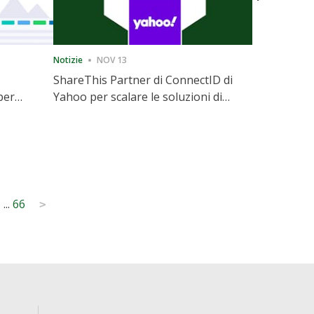
Notizie
NOV 13
Notizie
12
ShareThis Partner di ConnectID di
ShareThis
per
Yahoo per scalare le soluzioni di
Marketing
l
identità Cookieless
5
...
66
>