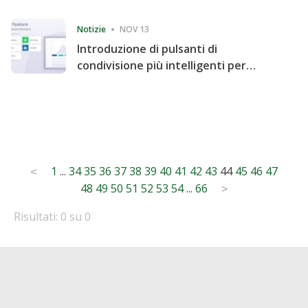
Consecutive Quarter
Notizie
NOV 13
Introduzione di pulsanti di
condivisione più intelligenti per
accelerare la condivisione e il
coinvolgimento del sito web
Posts
1
...
34
35
36
37
38
39
40
41
42
43
44
45
46
47
<
48
49
50
51
52
53
54
...
66
pagination
>
Risultati: 0 su 0