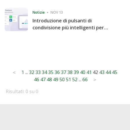
Consecutive Quarter
Notizie
NOV 13
Introduzione di pulsanti di
condivisione più intelligenti per
accelerare la condivisione e il
coinvolgimento del sito web
Posts
1
...
32
33
34
35
36
37
38
39
40
41
42
43
44
45
<
46
47
48
49
50
51
52
...
66
pagination
>
Risultati: 0 su 0