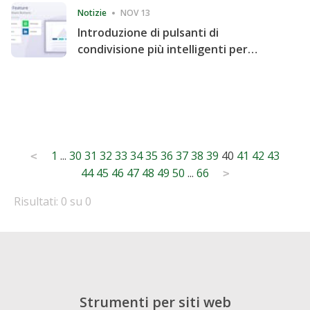
Notizie
NOV 13
Introduzione di pulsanti di
condivisione più intelligenti per
accelerare la condivisione e il
coinvolgimento del sito web
Posts
1
...
30
31
32
33
34
35
36
37
38
39
40
41
42
43
<
44
45
46
47
48
49
50
...
66
pagination
>
Risultati: 0 su 0
Strumenti per siti web