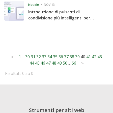
Notizie
NOV 13
Introduzione di pulsanti di
condivisione più intelligenti per
accelerare la condivisione e il
coinvolgimento del sito web
Posts
1
...
30
31
32
33
34
35
36
37
38
39
40
41
42
43
<
44
45
46
47
48
49
50
...
66
pagination
>
Risultati: 0 su 0
Strumenti per siti web