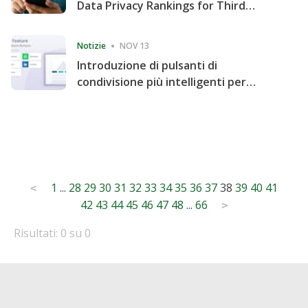
Data Privacy Rankings for Third
Consecutive Quarter
Notizie
NOV 13
Introduzione di pulsanti di
condivisione più intelligenti per
accelerare la condivisione e il
coinvolgimento del sito web
Posts
1
...
28
29
30
31
32
33
34
35
36
37
38
39
40
41
<
42
43
44
45
46
47
48
...
66
pagination
>
Risultati: 0 su 0