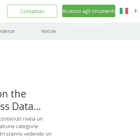
Accesso agli strumenti
Contattaci
IT
del sito web
ndenze
Notizie
on the
ss Data
ontenuti rivela un
alcune categorie
ltri stanno vedendo un