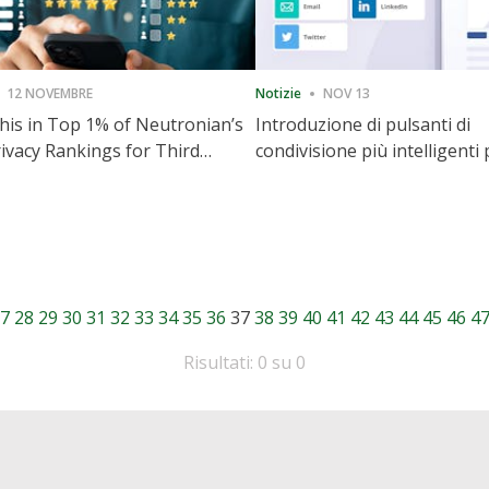
12 NOVEMBRE
Notizie
NOV 13
is in Top 1% of Neutronian’s
Introduzione di pulsanti di
ivacy Rankings for Third
condivisione più intelligenti 
utive Quarter
accelerare la condivisione e i
coinvolgimento del sito web
7
28
29
30
31
32
33
34
35
36
37
38
39
40
41
42
43
44
45
46
4
Risultati: 0 su 0