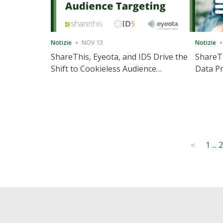
Notizie
NOV 13
Notizie
ShareThis, Eyeota, and ID5 Drive the
ShareTh
Shift to Cookieless Audience
Data Pr
Targeting
Consec
Posts
1
...
2
<
pagination