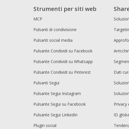
Strumenti per siti web
Share
MCP
Soluzion
Pulsanti di condivisione
Targetin
Pulsanti social media
Approfo
Pulsante Condividi su Facebook
Arricch
Pulsante Condividi su Whatsapp
Segment
Pulsante Condividi su Pinterest
Dati cur
Pulsanti Segui
Soluzio
Pulsante Segui Instagram
Soluzio
Pulsante Segui su Facebook
Privacy 
Pulsante Segui LinkedIn
ID globa
Plugin social
Tendenz