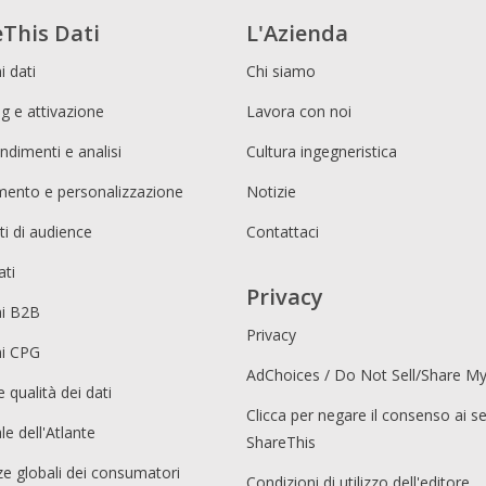
This Dati
L'Azienda
i dati
Chi siamo
g e attivazione
Lavora con noi
ndimenti e analisi
Cultura ingegneristica
imento e personalizzazione
Notizie
i di audience
Contattaci
ati
Privacy
ni B2B
Privacy
ni CPG
AdChoices / Do Not Sell/Share M
e qualità dei dati
Clicca per negare il consenso ai se
le dell'Atlante
ShareThis
e globali dei consumatori
Condizioni di utilizzo dell'editore