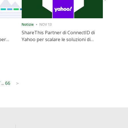
Notizie
NOV 13
Notizie
12
ShareThis Partner di ConnectID di
ShareThis
per
Yahoo per scalare le soluzioni di
Marketing
l
identità Cookieless
7
...
66
>