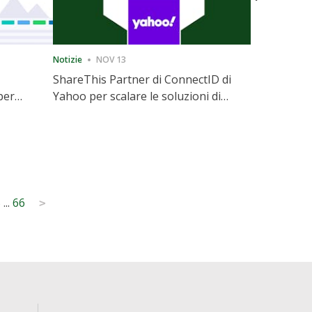
Notizie
NOV 13
Notizie
12
ShareThis Partner di ConnectID di
ShareThis
per
Yahoo per scalare le soluzioni di
Marketing
l
identità Cookieless
5
...
66
>