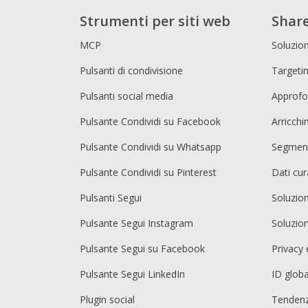
Strumenti per siti web
Share
MCP
Soluzion
Pulsanti di condivisione
Targetin
Pulsanti social media
Approfo
Pulsante Condividi su Facebook
Arricch
Pulsante Condividi su Whatsapp
Segment
Pulsante Condividi su Pinterest
Dati cur
Pulsanti Segui
Soluzio
Pulsante Segui Instagram
Soluzio
Pulsante Segui su Facebook
Privacy 
Pulsante Segui LinkedIn
ID globa
Plugin social
Tendenz