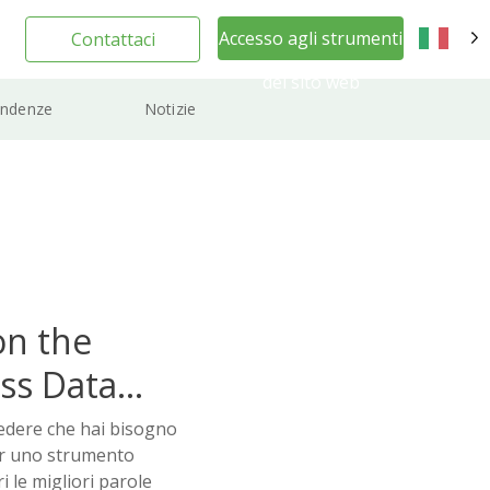
Accesso agli strumenti
Contattaci
IT
del sito web
ndenze
Notizie
on the
ss Data
redere che hai bisogno
r uno strumento
i le migliori parole