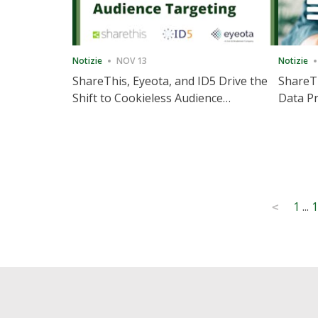
Notizie
NOV 13
Notizie
ShareThis, Eyeota, and ID5 Drive the
ShareTh
Shift to Cookieless Audience
Data Pr
Targeting
Consec
Posts
1
...
1
<
pagination