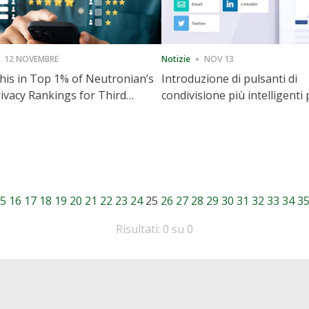
12 NOVEMBRE
Notizie
NOV 13
is in Top 1% of Neutronian’s
Introduzione di pulsanti di
ivacy Rankings for Third
condivisione più intelligenti 
utive Quarter
accelerare la condivisione e i
coinvolgimento del sito web
5
16
17
18
19
20
21
22
23
24
25
26
27
28
29
30
31
32
33
34
3
Risultati: 0 su 0