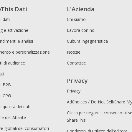
This Dati
L'Azienda
i dati
Chi siamo
g e attivazione
Lavora con noi
ndimenti e analisi
Cultura ingegneristica
imento e personalizzazione
Notizie
i di audience
Contattaci
ati
Privacy
ni B2B
Privacy
ni CPG
AdChoices / Do Not Sell/Share M
e qualità dei dati
Clicca per negare il consenso ai se
le dell'Atlante
ShareThis
e globali dei consumatori
Condizioni di utilizzo dell'editore