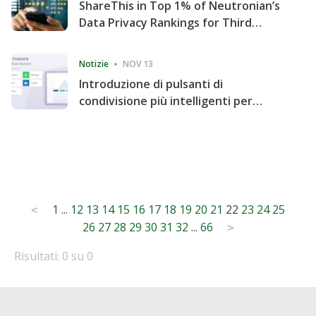
ShareThis in Top 1% of Neutronian’s
Data Privacy Rankings for Third
Consecutive Quarter
Notizie
NOV 13
Introduzione di pulsanti di
condivisione più intelligenti per
accelerare la condivisione e il
coinvolgimento del sito web
Posts
1
...
12
13
14
15
16
17
18
19
20
21
22
23
24
25
<
26
27
28
29
30
31
32
...
66
pagination
>
Risultati: 0 su 0