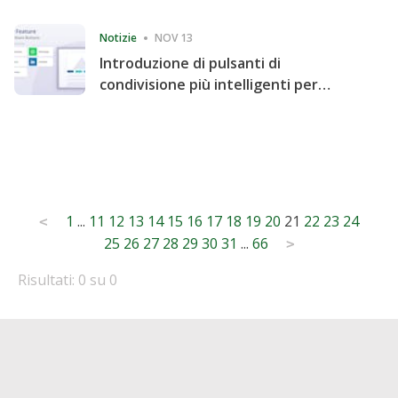
Consecutive Quarter
Notizie
NOV 13
Introduzione di pulsanti di
condivisione più intelligenti per
accelerare la condivisione e il
coinvolgimento del sito web
Posts
1
...
11
12
13
14
15
16
17
18
19
20
21
22
23
24
<
25
26
27
28
29
30
31
...
66
pagination
>
Risultati: 0 su 0