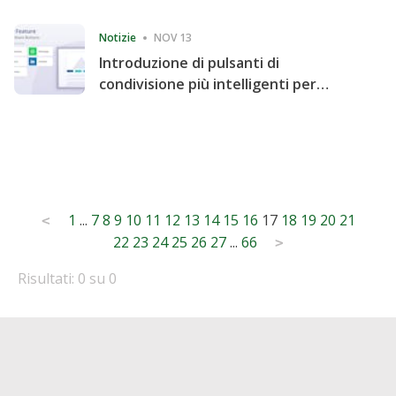
Consecutive Quarter
Notizie
NOV 13
Introduzione di pulsanti di
condivisione più intelligenti per
accelerare la condivisione e il
coinvolgimento del sito web
Posts
1
...
7
8
9
10
11
12
13
14
15
16
17
18
19
20
21
<
22
23
24
25
26
27
...
66
pagination
>
Risultati: 0 su 0